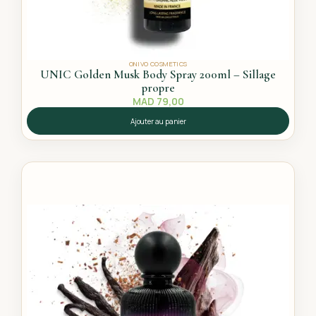
ONIVO COSMETICS
UNIC Golden Musk Body Spray 200ml – Sillage
propre
MAD
79,00
Ajouter au panier
L