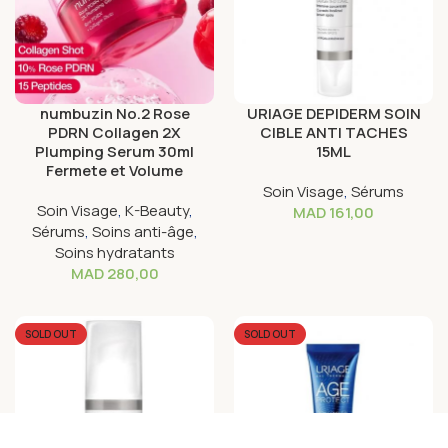
numbuzin No.2 Rose
URIAGE DEPIDERM SOIN
PDRN Collagen 2X
CIBLE ANTI TACHES
Plumping Serum 30ml
15ML
Fermete et Volume
Soin Visage
,
Sérums
Soin Visage
,
K-Beauty
,
MAD
161,00
Sérums
,
Soins anti-âge
,
Soins hydratants
MAD
280,00
SOLD OUT
SOLD OUT