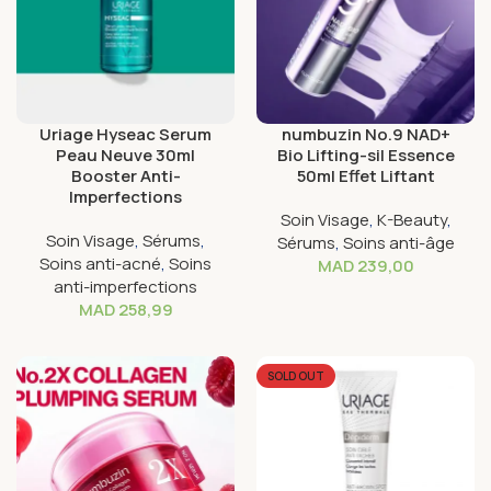
Uriage Hyseac Serum
numbuzin No.9 NAD+
Peau Neuve 30ml
Bio Lifting-sil Essence
Booster Anti-
50ml Effet Liftant
Imperfections
Soin Visage
,
K-Beauty
,
Soin Visage
,
Sérums
,
Sérums
,
Soins anti-âge
Soins anti-acné
,
Soins
MAD
239,00
anti-imperfections
MAD
258,99
SOLD OUT