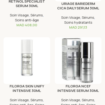
RETINOL SPECIALIST
URIAGE BARIEDERM
SERUM 30ML
CICA DAILY SERUM 30ML
Soin Visage
,
Sérums
,
Soin Visage
,
Sérums
,
Soins anti-âge
Soins hydratants
MAD
408,00
MAD
291,13
FILORGA SKIN UNIFY
FILORGA NCEF
INTENSIVE 30ML
INTENSIVE SERUM 30ML
Soin Visage
,
Sérums
,
Soin Visage
,
Sérums
,
Soins anti-âge
,
Soins
Soins anti-âge
,
Soins