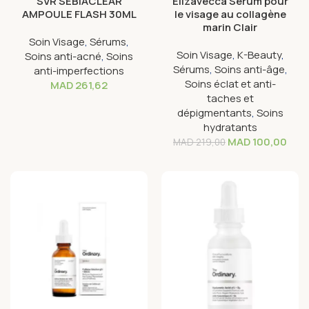
SVR SEBIACLEAR
Elizavecca Sérum pour
AMPOULE FLASH 30ML
le visage au collagène
marin Clair
Soin Visage
,
Sérums
,
Soin Visage
,
K-Beauty
,
Soins anti-acné
,
Soins
Sérums
,
Soins anti-âge
,
anti-imperfections
Soins éclat et anti-
MAD
261,62
taches et
dépigmentants
,
Soins
hydratants
MAD
100,00
MAD
219,00