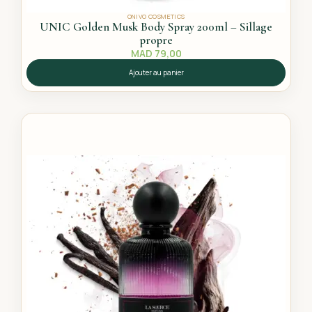
ONIVO COSMETICS
UNIC Golden Musk Body Spray 200ml – Sillage
propre
MAD
79,00
Ajouter au panier
L