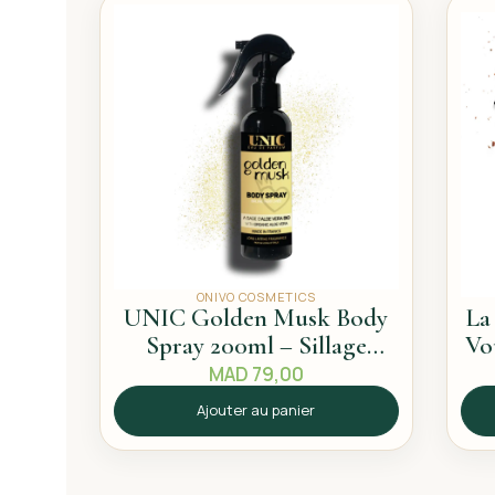
ONIVO COSMETICS
UNIC Golden Musk Body
La
Spray 200ml – Sillage
Vo
propre
MAD
79,00
Ajouter au panier