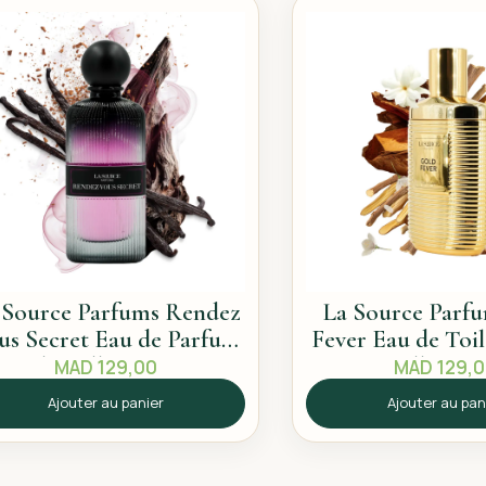
 Source Parfums Rendez
La Source Parf
us Secret Eau de Parfum
Fever Eau de Toi
60ml – Sillage intense
– Sillage e
MAD
129,00
MAD
129,
Ajouter au panier
Ajouter au pan