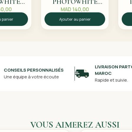
WHITE
PHOTOWHITE
20
CORRECTEUR DE
C
0,00
MAD
140,00
TEINT FLUIDE SPF
TE
u panier
Ajouter au panier
20 N10
LIVRAISON PART
CONSEILS PERSONNALISÉS
MAROC
Une équipe à votre écoute
Rapide et suivie.
VOUS AIMEREZ AUSSI