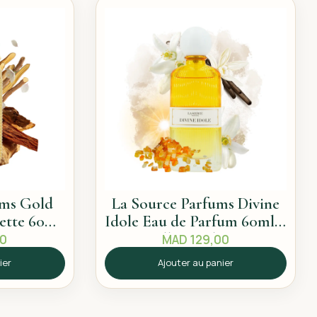
ums Gold
La Source Parfums Divine
lette 60ml
Idole Eau de Parfum 60ml –
pice
Sillage solaire
00
MAD
129,00
ier
Ajouter au panier