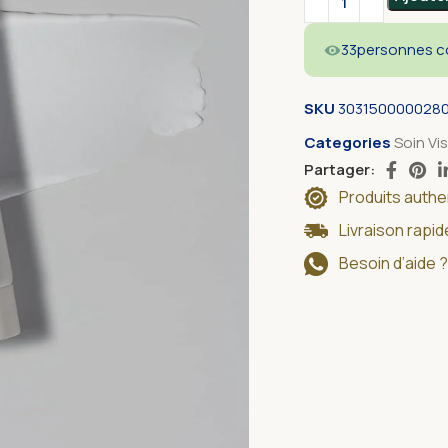
33
personnes co
SKU
303150000028
Categories
Soin Vi
Partager:
Produits auth
Livraison rapi
Besoin d’aide