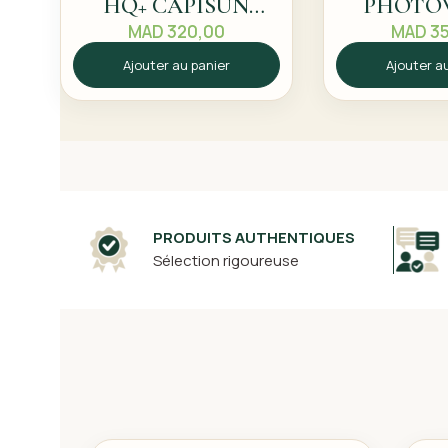
HQ+ CAPISUN
PHOTO
TEINTEE
BC
MAD
320,00
MAD
35
Ajouter au panier
Ajouter a
PRODUITS AUTHENTIQUES
Sélection rigoureuse