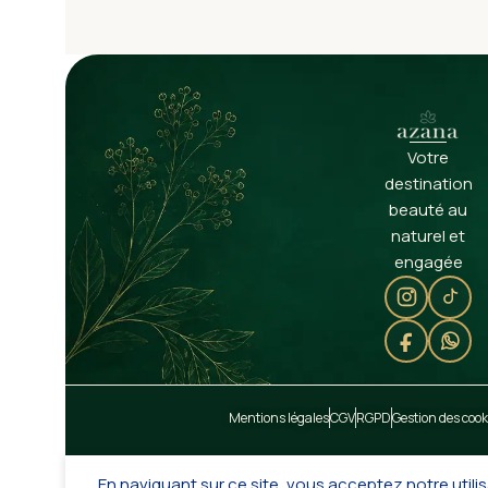
Votre
destination
beauté au
naturel et
engagée
Mentions légales
CGV
RGPD
Gestion des cook
En naviguant sur ce site, vous acceptez notre utilis