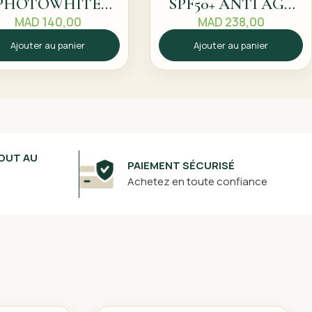
PHOTOWHITE
SPF50+ ANTI AGE
ORRECTEUR DE
50ML
MAD
140,00
MAD
238,00
INT FLUIDE SPF
Ajouter au panier
Ajouter au panier
20 N12
OUT AU
PAIEMENT SÉCURISÉ
Achetez en toute confiance