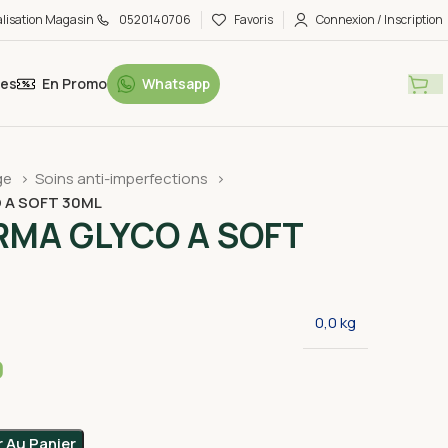
alisation Magasin
0520140706
Favoris
Connexion / Inscription
tes
En Promo
Whatsapp
ge
Soins anti-imperfections
 A SOFT 30ML
RMA GLYCO A SOFT
0,0 kg
0
r Au Panier