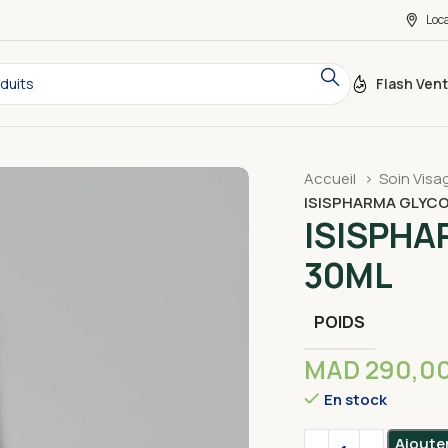
Loc
Flash Ven
Accueil
Soin Visa
ISISPHARMA GLYCO
ISISPHA
30ML
POIDS
MAD
290,0
En stock
Alternative:
Ajoute