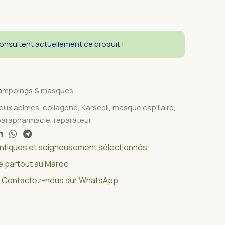
nsultent actuellement ce produit !
ampoings & masques
eux abimes
,
collagene
,
Karseell
,
masque capillaire
,
parapharmacie
,
reparateur
entiques et soigneusement sélectionnés
de partout au Maroc
 ? Contactez-nous sur WhatsApp