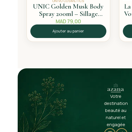
ONIVO COSMETICS
UNIC Golden Musk Body
La
Spray 200ml – Sillage
Vo
propre
MAD
79,00
Ajouter au panier
Votre
destination
beauté au
naturel et
engagée