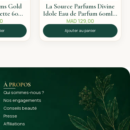
ums Gold
La Source Parfums Divine
lette 60ml
Idole Eau de Parfum 60ml –
pice
Sillage solaire
00
MAD
129,00
ier
Ajouter au panier
À PROPOS
Qui sommes-nous ?
Nos engagements
Conseils beauté
Presse
Affiliations