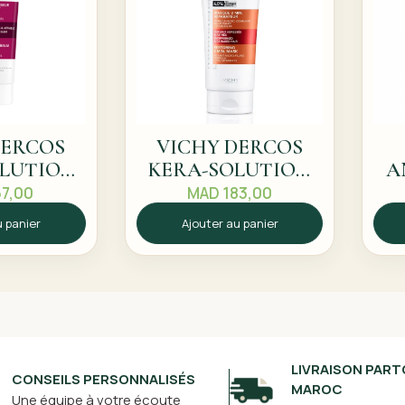
DERCOS
VICHY DERCOS
OLUTION
KERA-SOLUTION
A
AISSEUR
MASQUE 2 MIN
7,00
MAD
183,00
ERANT
REPARATEUR
u panier
Ajouter au panier
ML
200ML
LIVRAISON PART
CONSEILS PERSONNALISÉS
MAROC
Une équipe à votre écoute