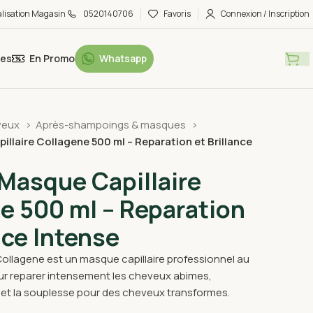
alisation Magasin
0520140706
Favoris
Connexion / Inscription
tes
En Promo
Whatsapp
veux
Après-shampoings & masques
illaire Collagene 500 ml – Reparation et Brillance
 Masque Capillaire
e 500 ml – Reparation
nce Intense
ollagene est un masque capillaire professionnel au
ur reparer intensement les cheveux abimes,
ce et la souplesse pour des cheveux transformes.