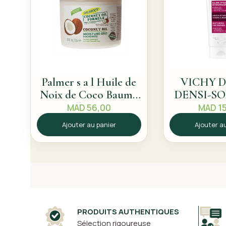
Palmer s a l Huile de
VICHY 
Noix de Coco Baume
DENSI-S
Capillaire 150 g
BAUME EP
MAD
56,00
MAD
15
REGEN
Ajouter au panier
Ajouter a
200
PRODUITS AUTHENTIQUES
Sélection rigoureuse