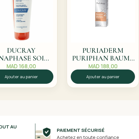
DUCRAY
PURIADERM
NAPHASE SOIN
PURIPHAN BAUME
APRES
DEMELANT 200ML
MAD
168,00
MAD
188,00
SHAMPOOING
Ajouter au panier
Ajouter au panier
OUT AU
PAIEMENT SÉCURISÉ
Achetez en toute confiance