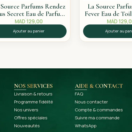
 Source Parfums Rendez
La Source Parf
us Secret Eau de Parfum
Fever Eau de Toi
60ml – Sillage intense
– Sillage e
MAD
129,00
MAD
129,
Ajouter au panier
Ajouter au pan
NOS SERVICES
AIDE & CONTACT
Livraison & retours
FAQ
Programme fidélité
Nous contacter
Nos univers
Compte & commandes
Offres spéciales
Suivre ma commande
Nouveautés
WhatsApp