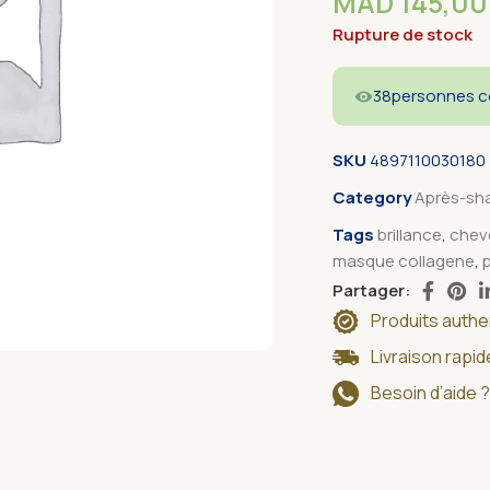
MAD
145,00
Rupture de stock
38
personnes co
SKU
4897110030180
Category
Après-sh
Tags
brillance
,
chev
masque collagene
,
Partager:
Produits auth
Livraison rapi
Besoin d’aide