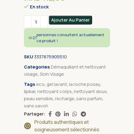
En stock
Alternative:
Ajouter Au Panier
personnes consultent actuellement
21
ce produit !
SKU
3337875905510
Categories
Démaquillant et nettoyant
visage
,
Soin Visage
Tags
eco
,
gel lavant
,
la roche posay
,
lipikar
,
nettoyant corps
,
nettoyant doux
,
peau sensible
,
recharge
,
sans parfum
,
sans savon
Partager:
Produits authentiques et
soigneusement sélectionnés