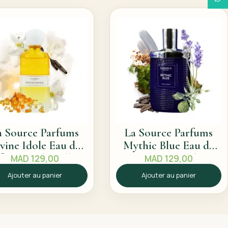
a Source Parfums
La Source Parfums
vine Idole Eau de
Mythic Blue Eau de
fum 60ml – Sillage
Toilette 60ml –
MAD
129,00
MAD
129,00
solaire
Sillage frais
Ajouter au panier
Ajouter au panier