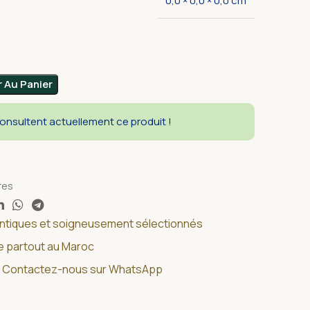
0,0 × 0,0 × 0,0 cm
r Au Panier
nsultent actuellement ce produit !
res
entiques et soigneusement sélectionnés
de partout au Maroc
 ? Contactez-nous sur WhatsApp