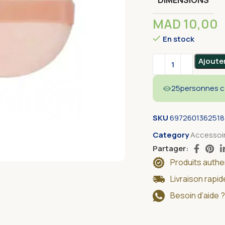
MAD
10,00
En stock
Alternative:
Ajoute
25
personnes co
SKU
6972601362518
Category
Accessoi
Partager:
Produits auth
Livraison rapi
Besoin d’aide