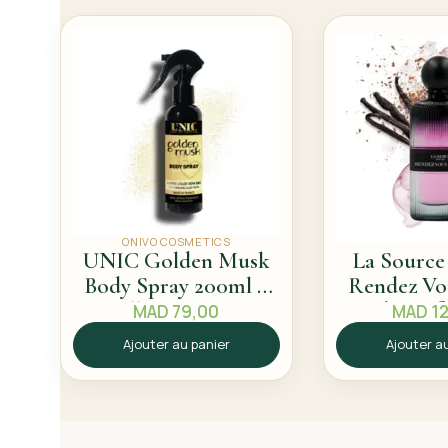
ONIVO COSMETICS
UNIC Golden Musk
La Source
Body Spray 200ml –
Rendez Vo
Sillage propre
Eau de Par
MAD
79,00
MAD
12
Sillage 
Ajouter au panier
Ajouter a