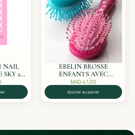
 NAIL
EBELIN BROSSE
 SKY 20
ENFANTS AVEC
FONCTION DÉMELAGE
0
MAD
47,00
1PC
ier
Ajouter au panier