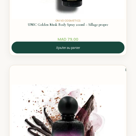
ONIVO COSMETICS
UNIC Golden Musk Body Spray 200ml – Sillage propre
MAD
79,00
Ajouter au panier
La Sour