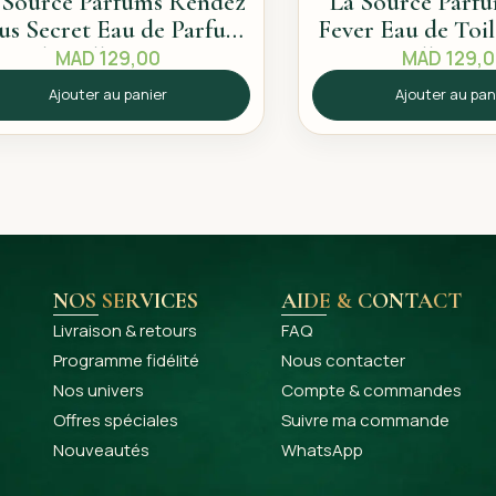
 Source Parfums Rendez
La Source Parf
us Secret Eau de Parfum
Fever Eau de Toi
60ml – Sillage intense
– Sillage e
MAD
129,00
MAD
129,
Ajouter au panier
Ajouter au pan
NOS SERVICES
AIDE & CONTACT
Livraison & retours
FAQ
Programme fidélité
Nous contacter
Nos univers
Compte & commandes
Offres spéciales
Suivre ma commande
Nouveautés
WhatsApp