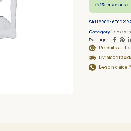
13
personnes co
SKU
888646700218
Category
Non clas
Partager:
Produits auth
Livraison rapi
Besoin d’aide