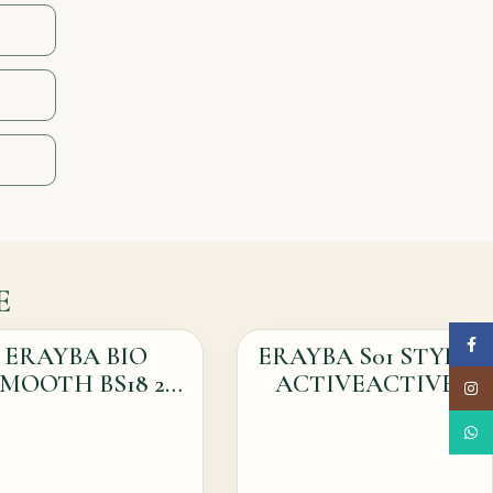
E
Face
ERAYBA BIO
ERAYBA S01 STYLE
MOOTH BS18 2
ACTIVEACTIVE
Insta
PHASE 200ML
STRAIGHT BALM
What
150ML