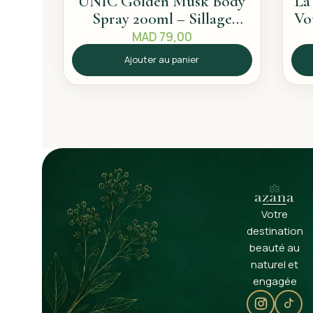
UNIC Golden Musk Body
La
Spray 200ml – Sillage
Vo
propre
MAD
79,00
Ajouter au panier
Votre
destination
beauté au
naturel et
engagée