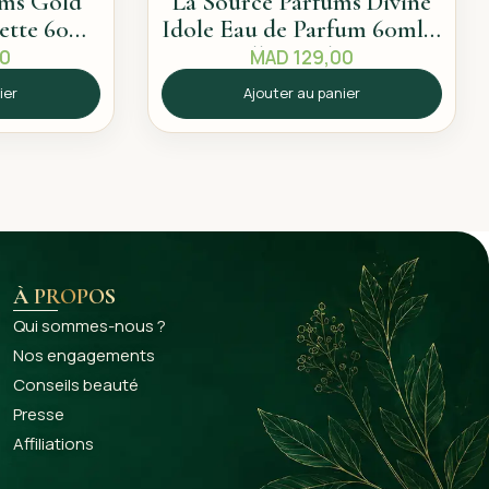
ums Gold
La Source Parfums Divine
lette 60ml
Idole Eau de Parfum 60ml –
pice
Sillage solaire
00
MAD
129,00
ier
Ajouter au panier
À PROPOS
Qui sommes-nous ?
Nos engagements
Conseils beauté
Presse
Affiliations