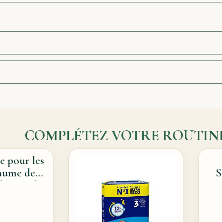
COMPLÉTEZ VOTRE ROUTIN
e pour les
baume de
S
de soin des
Well – 100
l