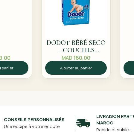
DODOT BÉBÉ SECO
– COUCHES
ABSORBANTE
9,00
MAD
160,00
TAILLE 3 (6-10KG) –
u panier
Ajouter au panier
62 COUCHES
LIVRAISON PART
CONSEILS PERSONNALISÉS
MAROC
Une équipe à votre écoute
Rapide et suivie.