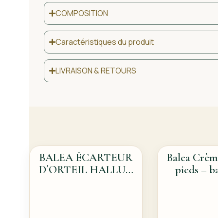
COMPOSITION
Caractéristiques du produit
LIVRAISON & RETOURS
BALEA ÉCARTEUR
Balea Crèm
D´ORTEIL HALLUX
pieds – 
VALGUS
massage et 
pieds Feel 
m