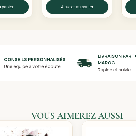
NT 75ml
SENSIBILITÉ
u panier
Ajouter au panier
DENTAIRE TUBE DE
75 ML
LIVRAISON PART
CONSEILS PERSONNALISÉS
MAROC
Une équipe à votre écoute
Rapide et suivie.
VOUS AIMEREZ AUSSI