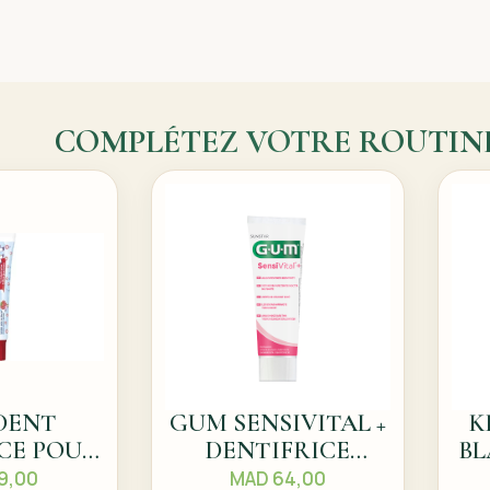
COMPLÉTEZ VOTRE ROUTIN
DENT
GUM SENSIVITAL +
K
CE POUR
DENTIFRICE
BL
NTS
CONTRE LA
9,00
MAD
64,00