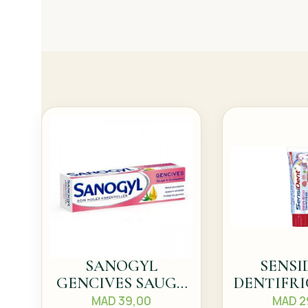
SANOGYL
SENSI
GENCIVES SAUGE
DENTIFRI
& EUCALYPTUS
ENFA
MAD
39,00
MAD
2