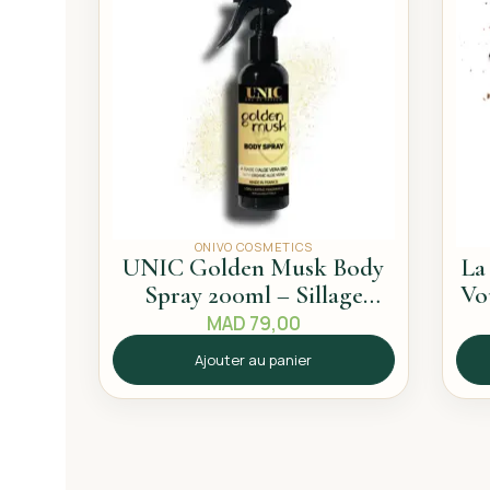
ONIVO COSMETICS
UNIC Golden Musk Body
La
Spray 200ml – Sillage
Vo
propre
MAD
79,00
Ajouter au panier