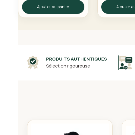
75ML
SENSIDE
Ajouter au panier
Ajouter a
PRODUITS AUTHENTIQUES
Sélection rigoureuse