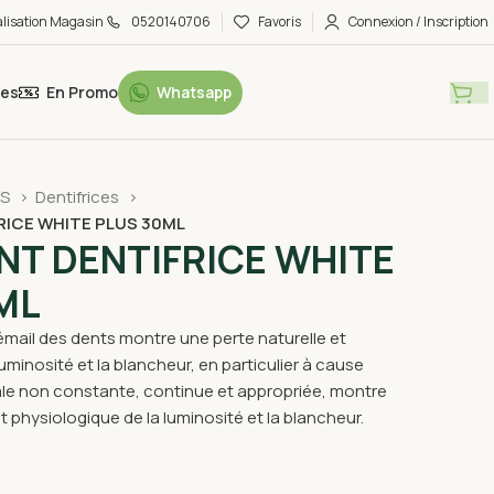
alisation Magasin
0520140706
Favoris
Connexion / Inscription
tes
En Promo
Whatsapp
ES
Dentifrices
RICE WHITE PLUS 30ML
NT DENTIFRICE WHITE
ML
émail des dents montre une perte naturelle et
uminosité et la blancheur, en particulier à cause
le non constante, continue et appropriée, montre
t physiologique de la luminosité et la blancheur.