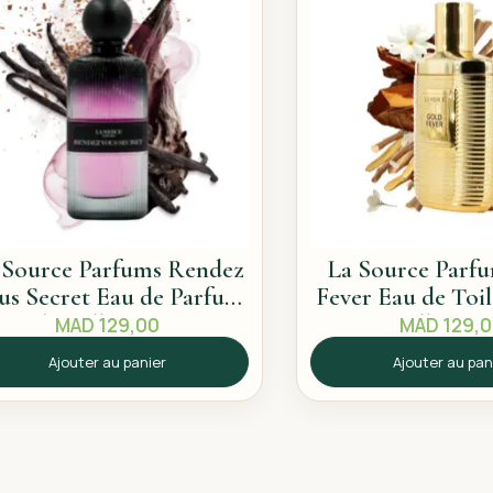
 Source Parfums Rendez
La Source Parf
us Secret Eau de Parfum
Fever Eau de Toi
60ml – Sillage intense
– Sillage e
MAD
129,00
MAD
129,
Ajouter au panier
Ajouter au pan