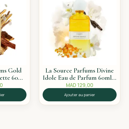
ums Gold
La Source Parfums Divine
lette 60ml
Idole Eau de Parfum 60ml –
pice
Sillage solaire
00
MAD
129,00
ier
Ajouter au panier