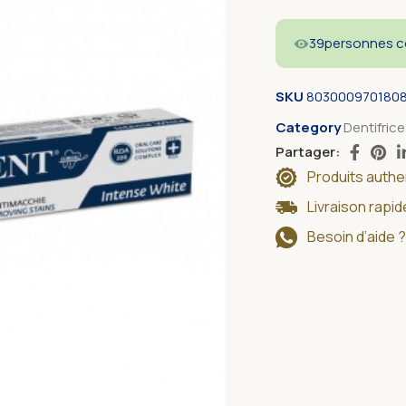
39
personnes co
SKU
803000970180
Category
Dentifric
Partager:
Produits auth
Livraison rapi
Besoin d’aide