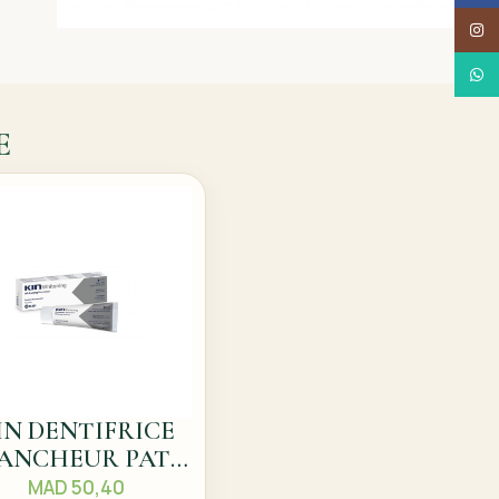
Insta
What
E
IN DENTIFRICE
ANCHEUR PATE
75ML
MAD
50,40