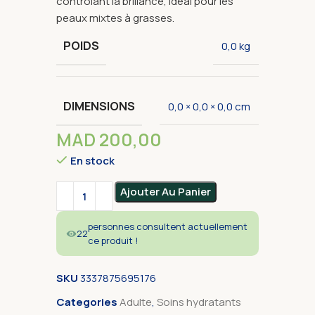
contrôlant la brillance, idéal pour les
peaux mixtes à grasses.
POIDS
0,0 kg
DIMENSIONS
0,0 × 0,0 × 0,0 cm
MAD
200,00
En stock
Alternative:
Ajouter Au Panier
personnes consultent actuellement
22
ce produit !
SKU
3337875695176
Categories
Adulte
,
Soins hydratants