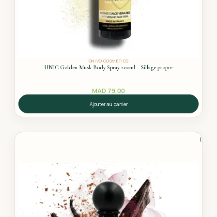
ONIVO COSMETICS
UNIC Golden Musk Body Spray 200ml – Sillage propre
MAD
79,00
Ajouter au panier
La Sour