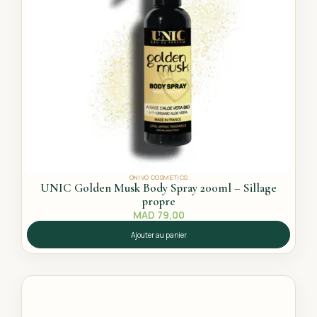
ONIVO COSMETICS
UNIC Golden Musk Body Spray 200ml – Sillage
propre
MAD
79,00
Ajouter au panier
L